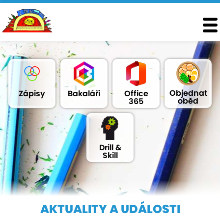
Objednat
Zápisy
Bakaláři
Office
oběd
365
Drill &
Skill
AKTUALITY A UDÁLOSTI