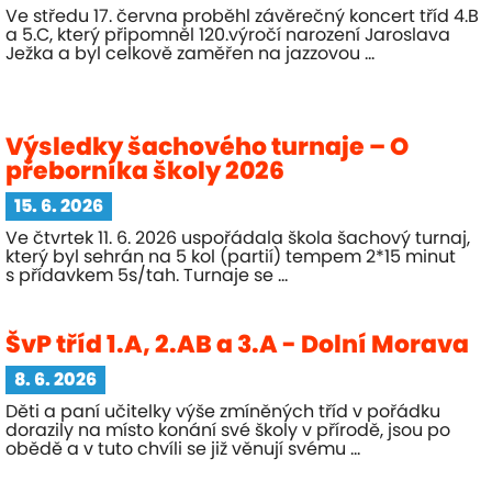
Ve středu 17. června proběhl závěrečný koncert tříd 4.B
a 5.C, který připomněl 120.výročí narození Jaroslava
Ježka a byl celkově zaměřen na jazzovou ...
Výsledky šachového turnaje – O
přeborníka školy 2026
15. 6. 2026
Ve čtvrtek 11. 6. 2026 uspořádala škola šachový turnaj,
který byl sehrán na 5 kol (partií) tempem 2*15 minut
s přídavkem 5s/tah. Turnaje se ...
ŠvP tříd 1.A, 2.AB a 3.A - Dolní Morava
8. 6. 2026
Děti a paní učitelky výše zmíněných tříd v pořádku
dorazily na místo konání své školy v přírodě, jsou po
obědě a v tuto chvíli se již věnují svému ...