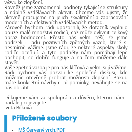
výzvu ke zlepšení.
Rovněž jsme zaznamenali podněty týkající se struktury
a náplně vzdělávacích aktivit. Chceme vás ujistit, že
aktivně pracujeme na jejich zkvalitnění a zapracování
moderních a efektivních vzdělávacích metod.
Zároveň bychom rádi upozornili, že dotazník vyplnilo
pouze malé množství rodičů, což může ovlivnit celkový
obraz hodnocení. Přesto nás velmi těší, že jsme
obdrželi i řadu pozitivních zpětných vazeb, které si
nesmírně vážíme. Jsme rádi, že některé aspekty školy
rodiče oceňují, a tyto podněty nám pomáhají lépe
pochopit, co dobře funguje a na čem můžeme dále
stavět.
Vaše zpětná vazba je pro nás klíčová a velmi si jí vážíme.
Rádi bychom vás pozvali ke společné diskusi, kde
můžeme otevřeně probrat možnosti zlepšení. Pokud
máte konkrétní návrhy či připomínky, neváhejte se na
nás obrátit.
Děkujeme vám za spolupráci a důvěru, kterou nám i
nadále projevujete.
Iveta Bílková
MŠ Červený vrch.PDF