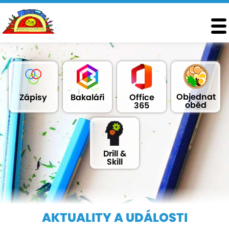
Objednat
Zápisy
Bakaláři
Office
oběd
365
Drill &
Skill
AKTUALITY A UDÁLOSTI