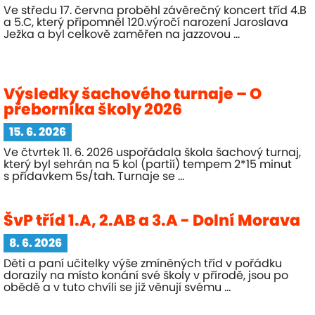
Ve středu 17. června proběhl závěrečný koncert tříd 4.B
a 5.C, který připomněl 120.výročí narození Jaroslava
Ježka a byl celkově zaměřen na jazzovou ...
Výsledky šachového turnaje – O
přeborníka školy 2026
15. 6. 2026
Ve čtvrtek 11. 6. 2026 uspořádala škola šachový turnaj,
který byl sehrán na 5 kol (partií) tempem 2*15 minut
s přídavkem 5s/tah. Turnaje se ...
ŠvP tříd 1.A, 2.AB a 3.A - Dolní Morava
8. 6. 2026
Děti a paní učitelky výše zmíněných tříd v pořádku
dorazily na místo konání své školy v přírodě, jsou po
obědě a v tuto chvíli se již věnují svému ...