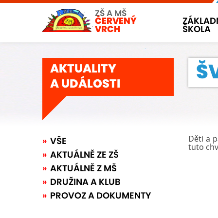
ZŠ A MŠ
ČERVENÝ
ZÁKLAD
VRCH
ŠKOLA
ŠV
AKTUALITY
A UDÁLOSTI
Děti a 
VŠE
tuto chv
AKTUÁLNĚ ZE ZŠ
AKTUÁLNĚ Z MŠ
DRUŽINA A KLUB
PROVOZ A DOKUMENTY