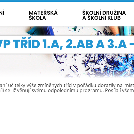
NÍ
MATEŘSKÁ
ŠKOLNÍ DRUŽINA
ŠKOLA
A ŠKOLNÍ KLUB
P TŘÍD 1.A, 2.AB A 3.
paní učitelky výše zmíněných tříd v pořádku dorazily na mís
íli se
již
věnují svému odpolednímu programu. Posílají všem