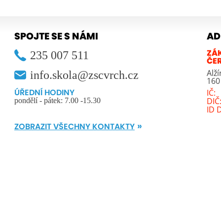
SPOJTE SE S NÁMI
AD
235 007 511
ZÁ
ČE
Alž
info.skola@zscvrch.cz
160
IČ:
ÚŘEDNÍ HODINY
DIČ
pondělí - pátek: 7.00 -15.30
ID 
ZOBRAZIT VŠECHNY KONTAKTY