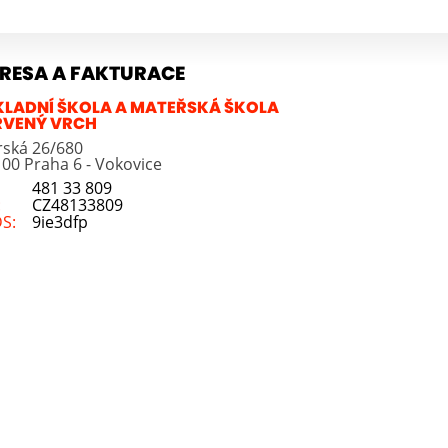
RESA A FAKTURACE
KLADNÍ ŠKOLA A MATEŘSKÁ ŠKOLA
RVENÝ VRCH
írská 26/680
 00 Praha 6 - Vokovice
481 33 809
:
CZ48133809
DS:
9ie3dfp