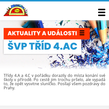
AKTUALITY
A UDÁLOSTI
ŠVP TŘÍD 4.AC
Třídy 4.A a 4.C v pořádku dorazily do místa konání své
školy v přírodě. Po cestě jim trochu pršelo, ale vypadá
to, že opět vysvitne sluníčko. Posílají všem pozdravy do
Prahy.