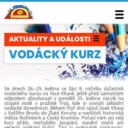
AKTUALITY
A UDÁLOSTI
VODÁCKÝ KURZ
Ve dnech 26.–29. května se žáci 8. ročníku zúčastnili
vodáckého kurzu na řece Vltavě. Ještě před samotným
odjezdem absolvovali v pondělí 25. května nácvik na
stojaté vodě v pražské Troji, kde si osvojili základní
vodácké dovednosti. Během čtyř dnů spluli úsek Vltavy
z Vyššího Brodu do Zlaté Koruny a navštívili historická
města Rožmberk a Český Krumlov. Počasí nám po celý
kurz přálo, nechybělo koupání, stavění stanů ani
večerní opékání buřtů. Žáci si vyzkoušeli spolupráci,